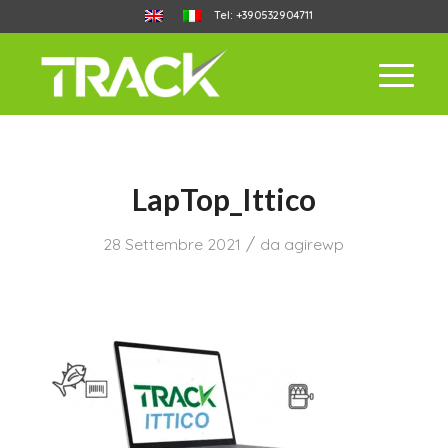
Tel: +390532904711
LapTop_Ittico
/
28 Settembre 2021
da
agirewp